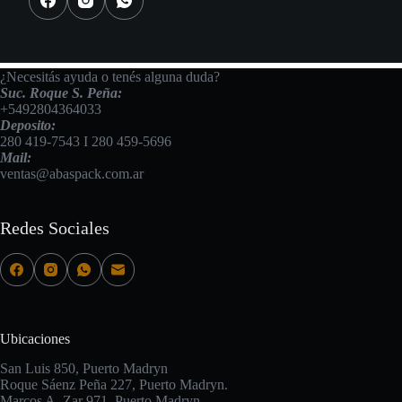
¿Necesitás ayuda o tenés alguna duda?
Suc. Roque S. Peña:
+5492804364033
Deposito:
280 419-7543
I
280 459-5696
Mail:
ventas@abaspack.com.ar
Redes Sociales
Ubicaciones
San Luis 850, Puerto Madryn
Roque Sáenz Peña 227, Puerto Madryn.
Marcos A. Zar 971, Puerto Madryn.