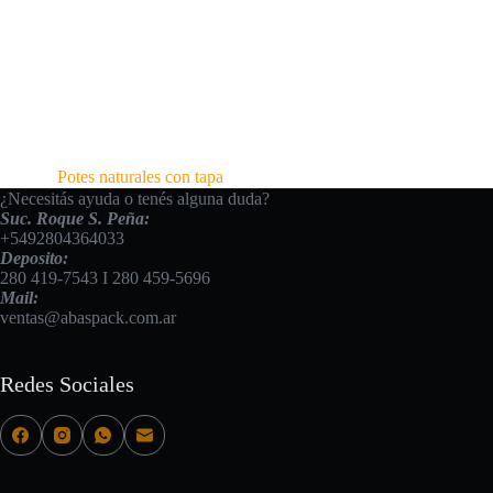
Potes naturales con tapa
¿Necesitás ayuda o tenés alguna duda?
Suc. Roque S. Peña:
+5492804364033
Deposito:
280 419-7543
I
280 459-5696
Mail:
ventas@abaspack.com.ar
Redes Sociales