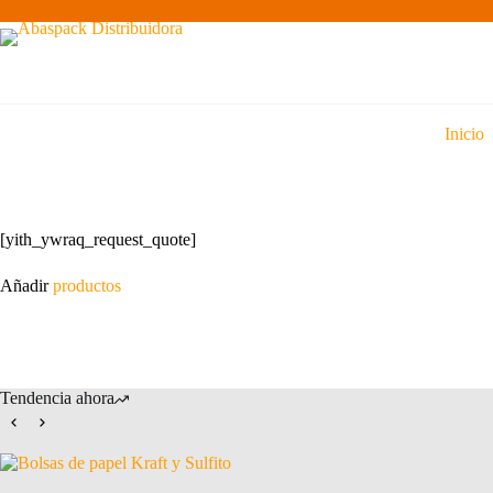
Saltar
al
contenido
Inicio
[yith_ywraq_request_quote]
Añadir
productos
Tendencia ahora