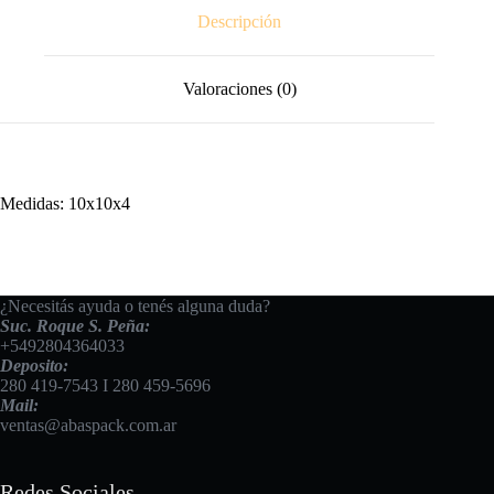
Descripción
Valoraciones (0)
Medidas: 10x10x4
¿Necesitás ayuda o tenés alguna duda?
Suc. Roque S. Peña:
+5492804364033
Deposito:
280 419-7543
I
280 459-5696
Mail:
ventas@abaspack.com.ar
Redes Sociales