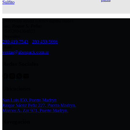
¿Necesitás ayuda o tenés alguna duda?
Suc. Roque S. Peña:
+5492804364033
Deposito:
280 419-7543
I
280 459-5696
Mail:
ventas@abaspack.com.ar
Redes Sociales
Ubicaciones
San Luis 850, Puerto Madryn
Roque Sáenz Peña 227, Puerto Madryn.
Marcos A. Zar 971, Puerto Madryn.
Navegación