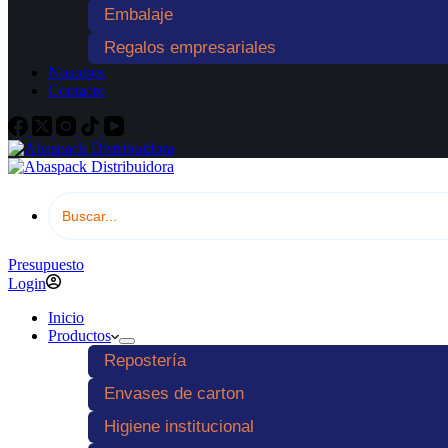
Embalaje
Regalos empresariales
Nosotros
Contacto
Presupuesto
Login
Inicio
Productos
Repostería
Envases de carton
Higiene institucional