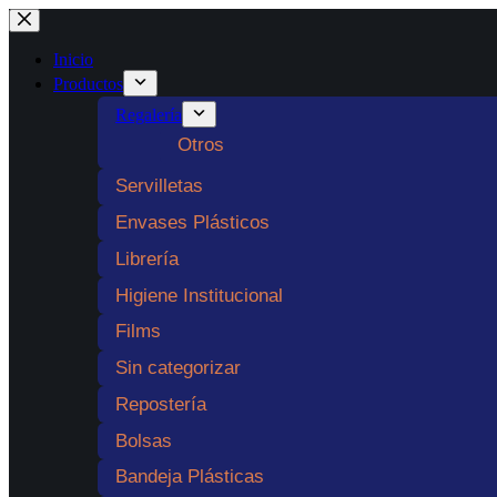
Saltar
al
contenido
Inicio
Productos
Regalería
Otros
Servilletas
Envases Plásticos
Librería
Higiene Institucional
Films
Sin categorizar
Repostería
Bolsas
Bandeja Plásticas