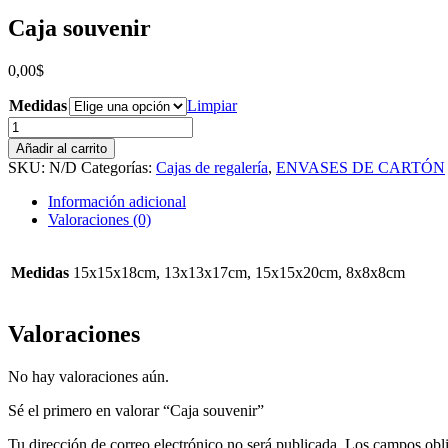
Caja souvenir
0,00
$
Medidas
Limpiar
Caja
souvenir
Añadir al carrito
cantidad
SKU:
N/D
Categorías:
Cajas de regalería
,
ENVASES DE CARTÓN
Información adicional
Valoraciones (0)
Medidas
15x15x18cm, 13x13x17cm, 15x15x20cm, 8x8x8cm
Valoraciones
No hay valoraciones aún.
Sé el primero en valorar “Caja souvenir”
Tu dirección de correo electrónico no será publicada.
Los campos obli