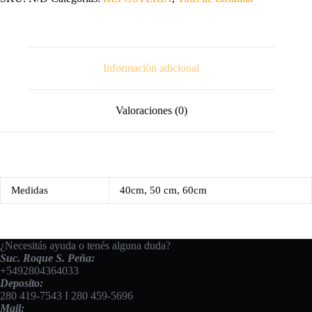
Información adicional
Valoraciones (0)
Medidas
40cm, 50 cm, 60cm
¿Necesitás ayuda o tenés alguna duda?
Suc. Roque S. Peña:
+5492804364033
Deposito:
280 419-7543
I
280 459-5696
Mail: