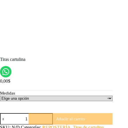
Tiras cartulina
0,00
$
Medidas
Tiras
Añadir al carrito
cartulina
cantidad
SKU:
N/D
Categorías:
REPOSTERÍA
,
Tiras de cartulina