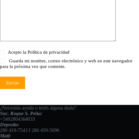
Acepto la
Política de privacidad
Guarda mi nombre, correo electrónico y web en este navegador
para la próxima vez que comente.
Enviar
¿Necesitás ayuda o tenés alguna duda?
Suc. Roque S. Peña:
+5492804364033
Deposito:
280 419-7543
I
280 459-5696
Mail: