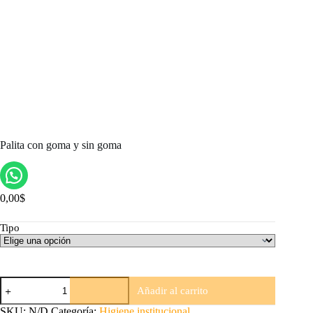
Palita con goma y sin goma
0,00
$
Tipo
Palita
Añadir al carrito
con
goma
SKU:
N/D
Categoría:
Higiene institucional