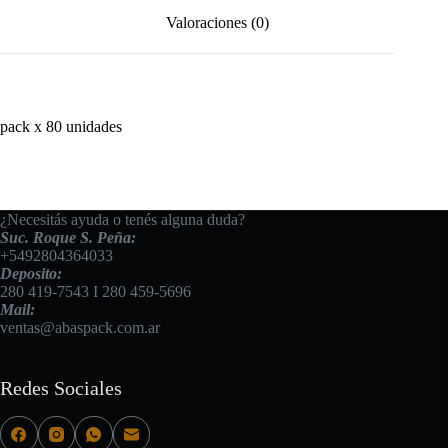
Valoraciones (0)
pack x 80 unidades
¿Necesitás ayuda o tenés alguna duda?
Suc. Roque S. Peña:
+5492804364033
Deposito:
280 419-7543
I
280 459-5696
Mail:
ventas@abaspack.com.ar
Redes Sociales