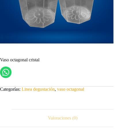
Vaso octagonal cristal
Categorías:
Linea degustación
,
vaso octagonal
Valoraciones (0)