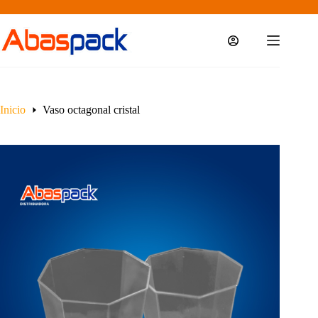
Saltar
al
contenido
Inicio
Vaso octagonal cristal