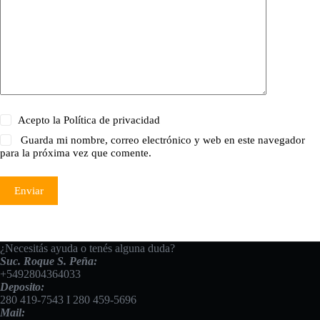
Acepto la
Política de privacidad
Guarda mi nombre, correo electrónico y web en este navegador
para la próxima vez que comente.
Enviar
¿Necesitás ayuda o tenés alguna duda?
Suc. Roque S. Peña:
+5492804364033
Deposito:
280 419-7543
I
280 459-5696
Mail: