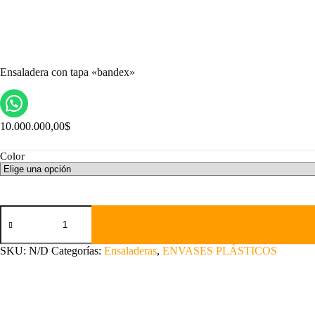
Ensaladera con tapa «bandex»
10.000.000,00
$
Color
Ensaladera
con
tapa
"bandex"
SKU:
N/D
Categorías:
Ensaladeras
,
ENVASES PLÁSTICOS
cantidad