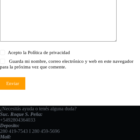
Acepto la
Política de privacidad
Guarda mi nombre, correo electrónico y web en este navegador
para la próxima vez que comente.
Enviar
¿Necesitás ayuda o tenés alguna duda?
Suc. Roque S. Peña:
+5492804364033
Deposito:
280 419-7543
I
280 459-5696
Mail: